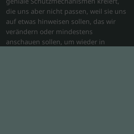
geniale Schutzmechanismen kreiert,
die uns aber nicht passen, weil sie uns
auf etwas hinweisen sollen, das wir
verändern oder mindestens
anschauen sollen, um wieder in
unsere Balance zurückzukehren.
Nachdem ich diese Zusammenhänge
bewusst verstanden hatte, zog mich
das Erlernen von Techniken, die sich
der Emotion als therapeutisches Mittel
zur Veränderung bedienen mehr und
mehr an. Und in der täglichen Arbeit
erlaubt uns die Aufnahme dieser