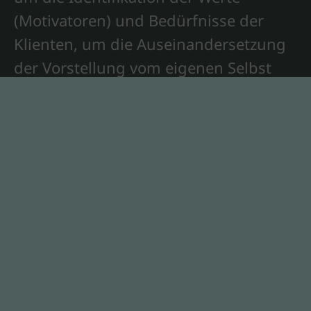
(Motivatoren) und Bedürfnisse der
Klienten, um die Auseinandersetzung
der Vorstellung vom eigenen Selbst
und dem Finden eines tragfähigen
Sinns im Leben. Dazu befasse ich mich
intensiv mit der Lebensgeschichte
meiner Klienten und daraus ergibt
sich jedes einzelne sehr individuelle
Vorgehen im Prozess.
Und letztlich ist auch meine Offenheit
für Erfahrungen gelebter Spiritualität
ein Erfolgsfaktor, den Menschen