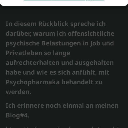
In diesem Rückblick spreche ich
darüber, warum ich offensichtliche
psychische Belastungen in Job und
Privatleben so lange
aufrechterhalten und ausgehalten
habe und wie es sich anfühlt, mit
Psychopharmaka behandelt zu
werden.
Ich erinnere noch einmal an meinen
Blog#4.