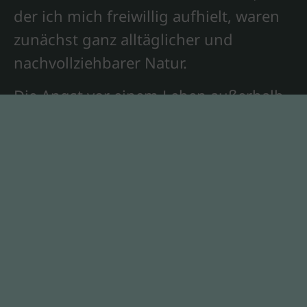
der ich mich freiwillig aufhielt, waren
zunächst ganz alltäglicher und
nachvollziehbarer Natur.
Die Angst vor einem Leben außerhalb
der gewohnten beruflichen
Umgebung. Der Verlust finanzieller
Absicherung. Die Scham, sozial als
Versager wahrgenommen zu werden.
Die gespürte Verantwortung, auch
andere Menschen durch mein Tun
negativ beeinflussen zu können. Der
Mangel an Alternativen.