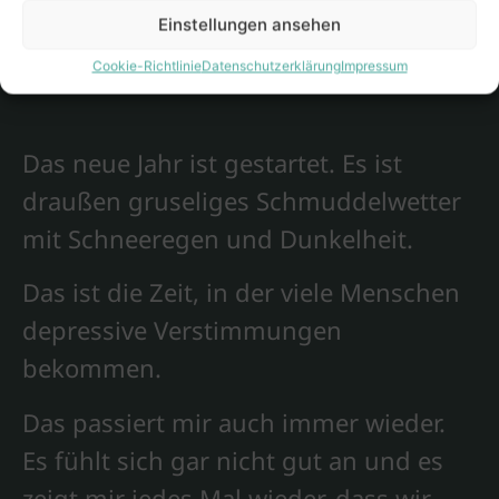
Einstellungen ansehen
Cookie-Richtlinie
Datenschutzerklärung
Impressum
Das neue Jahr ist gestartet. Es ist
draußen gruseliges Schmuddelwetter
mit Schneeregen und Dunkelheit.
Das ist die Zeit, in der viele Menschen
depressive Verstimmungen
bekommen.
Das passiert mir auch immer wieder.
Es fühlt sich gar nicht gut an und es
zeigt mir jedes Mal wieder, dass wir