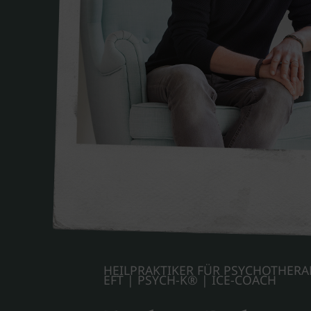
HEILPRAKTIKER FÜR PSYCHOTHERAP
EFT | PSYCH-K® | ICE-COACH