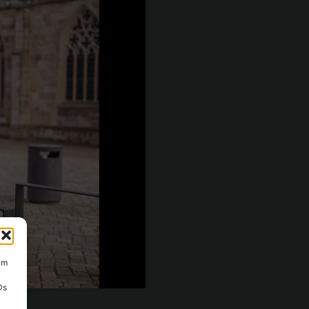
um
Ds