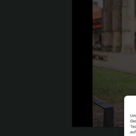
Um 
Ger
Tec
auf